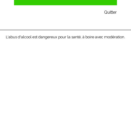
Quitter
LE TRUC DONT ON PARLE
C’est un service de livraison
L'abus d'alcool est dangereux pour la santé, à boire avec modération.
de vin à domicile qui
facilite la vie. La livraison à
domicile rassure sur le fait
que les bouteilles
n’arrivent pas cassées.
TRAÇABILITÉ
PRÉSERVATION
Nos vins sont achetés auprès
Nos vins bénéficient des
du Négoce ou de Châteaux et