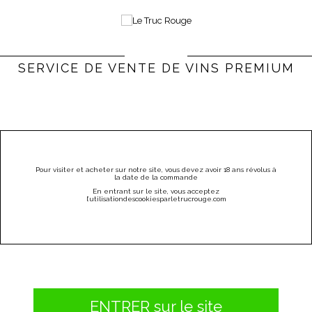
0
Bienvenue |
Connexion & Inscription
(vide)
SERVICE DE VENTE DE VINS PREMIUM
PARRAINEZ
CATÉGORIES
MENU
Pour visiter et acheter sur notre site, vous devez avoir 18 ans révolus à
la date de la commande
Autres régions
Sud Ouest
Cahors
En entrant sur le site, vous acceptez
l
’utilisation
des
cookies
par
letrucrouge
.
com
CAHORS
Il n'y a aucun produit dans cette catégorie.
ENTRER sur le site