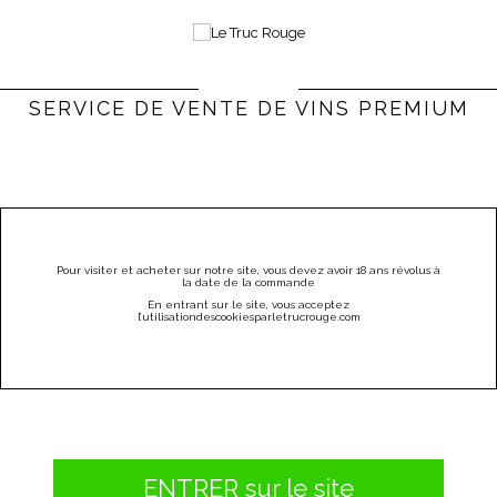
0
Bienvenue |
Connexion & Inscription
(vide)
SERVICE DE VENTE DE VINS PREMIUM
PARRAINEZ
CATÉGORIES
MENU
Pour visiter et acheter sur notre site, vous devez avoir 18 ans révolus à
la date de la commande
Bordeaux
En entrant sur le site, vous acceptez
l
’utilisation
des
cookies
par
letrucrouge
.
com
BORDEAUX
Il y a 22 produits.
Le
vin de Bordeaux
est le fruit d’une histoire riche, d’un climat
favorable et d’un savoir-faire sans pareil.
Ancrée dans l’histoire de la région bordelaise, la culture du
vignoble existe depuis l’Antiquité et n’a jamais cessé de prospérer.
ENTRER sur le site