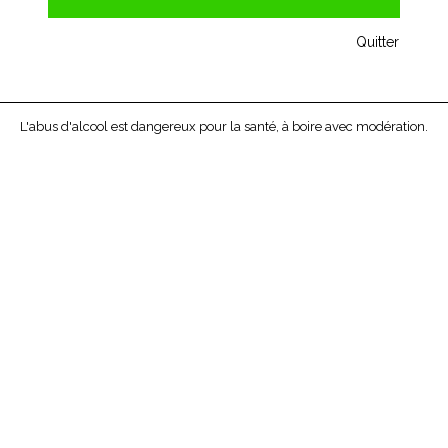
Quitter
L'abus d'alcool est dangereux pour la santé, à boire avec modération.
GERARD BERTRAND - GRIS BLANC - 2016
Véritable phénomène tous les étés, le Gris Blanc est un vin
unique, pur et cristallin du Sud de...
7,95 €
Aucune bouteille disponible
AJOUTER
D'INFOS