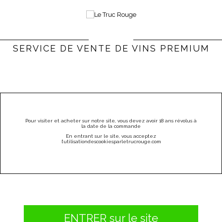
0
Bienvenue |
Connexion & Inscription
(vide)
SERVICE DE VENTE DE VINS PREMIUM
PARRAINEZ
CATÉGORIES
MENU
Pour visiter et acheter sur notre site, vous devez avoir 18 ans révolus à
la date de la commande
Les Rosés
En entrant sur le site, vous acceptez
l
’utilisation
des
cookies
par
letrucrouge
.
com
LES ROSÉS
Il y a 6 produits.
ENTRER sur le site