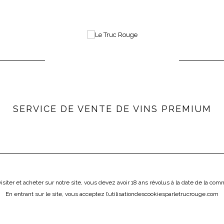
Choisissez le jour et l'heure de votre livraison
ICAVE
SERVICE DE VENTE DE VINS PREMIUM
LE TRUC FRAIS
L'ÉPICERIE
ÔNE
LOIRE
AUTRES RÉGIONS
VINS ÉT
isiter et acheter sur notre site, vous devez avoir 18 ans révolus à la date de la co
IS
En entrant sur le site, vous acceptez l
’utilisation
des
cookies
par
letrucrouge
.
com
s d’Auxerre dans le département de l’Yonne, le vignoble de Chablis longe une
 traces de vignes à Chablis remontent à l’époque romaine. Aucun vignoble fran
rovient du jurassique, plus précisément du kimméridgien (il y a quelques 15