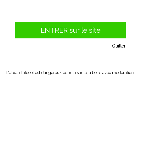
ENTRER sur le site
Quitter
L'abus d'alcool est dangereux pour la santé, à boire avec modération.
ARTENBERG - CHARDONNAY
WILD FERMENT - CHARDO
2012
- 2014
vin d'Afrique du Sud est situé dans a
Ce vin blanc 100% Chardonnay nous 
ion de Stellenboch. Vignoble du XVII
Chili de la région de Casablance Valle
siècle. La...
32 km...
15,45 €
17,10 €
Aucune bouteille disponible
Aucune bouteille disponibl