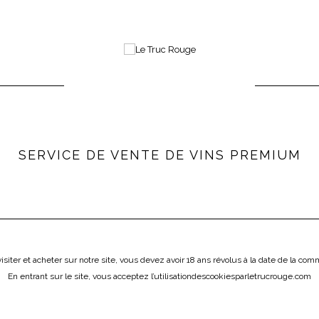
Choisissez le jour et l'heure de votre livraison
ICAVE
SERVICE DE VENTE DE VINS PREMIUM
LE TRUC FRAIS
L'ÉPICERIE
ÔNE
LOIRE
AUTRES RÉGIONS
VINS ÉT
isiter et acheter sur notre site, vous devez avoir 18 ans révolus à la date de la co
ÉTRANGERS
En entrant sur le site, vous acceptez l
’utilisation
des
cookies
par
letrucrouge
.
com