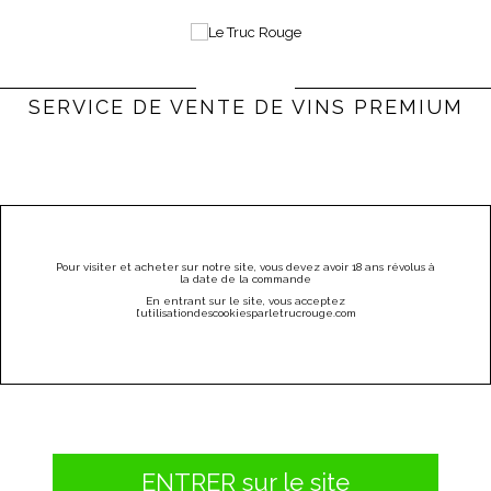
0
Bienvenue |
Connexion & Inscription
(vide)
SERVICE DE VENTE DE VINS PREMIUM
PARRAINEZ
CATÉGORIES
MENU
Pour visiter et acheter sur notre site, vous devez avoir 18 ans révolus à
la date de la commande
Autres régions
En entrant sur le site, vous acceptez
l
’utilisation
des
cookies
par
letrucrouge
.
com
AUTRES RÉGIONS
Il y a 23 produits.
ENTRER sur le site