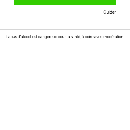
Quitter
L'abus d'alcool est dangereux pour la santé, à boire avec modération.
CHATEAU SAINT ROMAN - LA MAJEURE - CÔTES...
Équilibre et gourmandise sont au rendez-vous ! Avec un Petit
nez de fruits rouges acidulés, des...
7,50 €
Aucune bouteille disponible
AJOUTER
D'INFOS