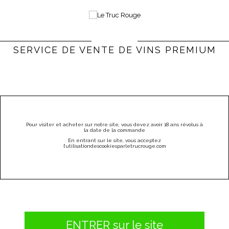
0
Bienvenue |
Connexion & Inscription
(vide)
SERVICE DE VENTE DE VINS PREMIUM
PARRAINEZ
CATÉGORIES
MENU
Pour visiter et acheter sur notre site, vous devez avoir 18 ans révolus à
la date de la commande
L'épicerie
HUILE D'OLIVE VIERGE BIO KALIOS
En entrant sur le site, vous acceptez
l
’utilisation
des
cookies
par
letrucrouge
.
com
ENTRER sur le site