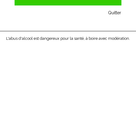
Quitter
L'abus d'alcool est dangereux pour la santé, à boire avec modération.
HUILE D'OLIVE VIERGE BIO KALIOS
Kalios propose son l’huile d’olive vierge «Bio» extravarietale
en bidon 250ml.
Son bec verseur intégré permet une recharge facile de la
bouteille ou une utilisation directe sur table. Un format
pratique pour emporter dans vos valises.
Prix unitaire bouteille de 75cl : 9,30 € -