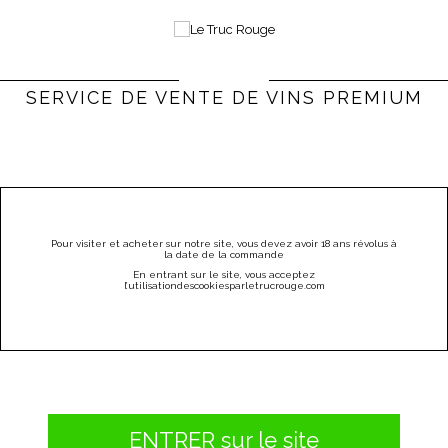
0
Bienvenue |
Connexion & Inscription
(vide)
SERVICE DE VENTE DE VINS PREMIUM
PARRAINEZ
CATÉGORIES
MENU
Pour visiter et acheter sur notre site, vous devez avoir 18 ans révolus à
la date de la commande
L'épicerie
CRÈME D'OLIVES KALAMATA KALIOS
En entrant sur le site, vous acceptez
l
’utilisation
des
cookies
par
letrucrouge
.
com
ENTRER sur le site