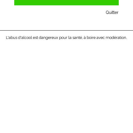
Quitter
L'abus d'alcool est dangereux pour la santé, à boire avec modération.
CRÈME D'OLIVES KALAMATA KALIOS
Préparée à partir d’olives Kalamata de 1er choix. Grâce à un
procédé “maison”, l’olive pure est écrasée puis passée au
tamis pour en retirer la peau et le noyau. On ajoute ensuite
un filet d’huile d’olive Kalios.
Idéale sur un pain pita grillé,
avec du gibier, des viandes rouges ou des fromages à pâte
dure.
Prix unitaire pot : 3,90 € -