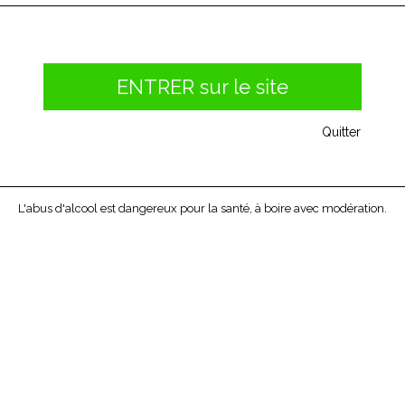
et rafraîchissante parfaite en apéritif !
ENTRER sur le site
Prix unitaire pot : 4,90 € -
Quitter
4,90 €
TTC
L'abus d'alcool est dangereux pour la santé, à boire avec modération.
Ajouter à ma liste d'envies
IMILAIRES
AVIS
0