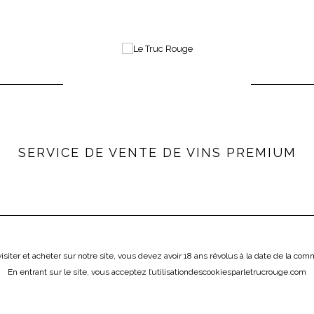
Choisissez le jour et l'heure de votre livraison
ICAVE
SERVICE DE VENTE DE VINS PREMIUM
LE TRUC FRAIS
L'ÉPICERIE
ÔNE
LOIRE
AUTRES RÉGIONS
VINS ÉT
ellota
isiter et acheter sur notre site, vous devez avoir 18 ans révolus à la date de la co
Cocktail d'olives 240g Bellota
En entrant sur le site, vous acceptez l
’utilisation
des
cookies
par
letrucrouge
.
com
Bellota
Un savoureux mélange de cornichons, de poivrons, d