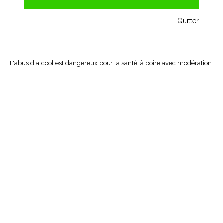
Quitter
L'abus d'alcool est dangereux pour la santé, à boire avec modération.
APEROL SPRITZ
L'Apéritif des Vénitiens...
3 volumes de Prosecco, 2 volumes d'Aperol, un trait 
d'eau gazeuse ...
Prix unitaire bouteille de 75cl : 11,90 € -
11,90 €
TTC
Ajouter à ma liste d'envies