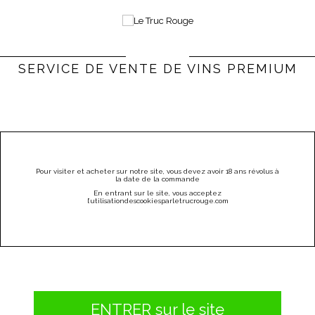
0
Bienvenue |
Connexion & Inscription
(vide)
SERVICE DE VENTE DE VINS PREMIUM
PARRAINEZ
CATÉGORIES
MENU
Pour visiter et acheter sur notre site, vous devez avoir 18 ans révolus à
la date de la commande
Whiskies & Co
APEROL SPRITZ
En entrant sur le site, vous acceptez
l
’utilisation
des
cookies
par
letrucrouge
.
com
ENTRER sur le site