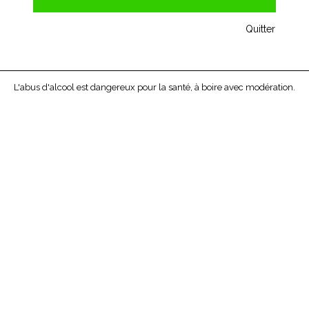
Quitter
L'abus d'alcool est dangereux pour la santé, à boire avec modération.
HAUT MEDOC DE MAUCAILLOU
MOULIS
2010
Ce Haut-Médoc de MAUCAILLOU développe au nez des
senteurs de cassis, d'arômes de torréfaction et d'épices, avec
une qualité remarquable. Une solide charpente tannique en
bouche, tout en souplesse, caractérise le palais.