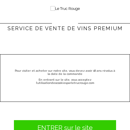
0
Bienvenue |
Connexion & Inscription
(vide)
SERVICE DE VENTE DE VINS PREMIUM
PARRAINEZ
CATÉGORIES
MENU
Pour visiter et acheter sur notre site, vous devez avoir 18 ans révolus à
la date de la commande
HAUT MEDOC DE MAUCAILLOU - MOULIS - 2010
En entrant sur le site, vous acceptez
l
’utilisation
des
cookies
par
letrucrouge
.
com
ENTRER sur le site