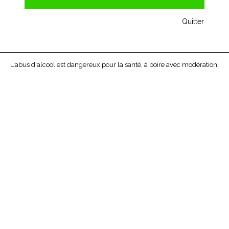
Quitter
L'abus d'alcool est dangereux pour la santé, à boire avec modération.
JOSEPH BURRIER
POUILLY
VINZELLES
2013
Le climat "Les Buchardières" propose l’une des
plus riches expressions de l’Appellation Pouilly-
Vinzelles. La bouche opulente, caractérisée par
arômes de fleurs blanches et de fruits jaunes, se
termine sur des saveurs d’agrumes sur fond de
minéralité.
Prix unitaire bouteille de 75cl : 14,20 € -