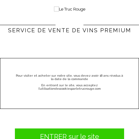
0
Bienvenue |
Connexion & Inscription
(vide)
SERVICE DE VENTE DE VINS PREMIUM
PARRAINEZ
CATÉGORIES
MENU
Pour visiter et acheter sur notre site, vous devez avoir 18 ans révolus à
la date de la commande
JOSEPH BURRIER - POUILLY-VINZELLES - 2013
En entrant sur le site, vous acceptez
l
’utilisation
des
cookies
par
letrucrouge
.
com
ENTRER sur le site