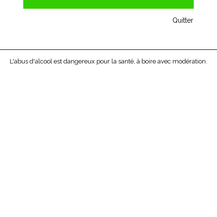
Quitter
L'abus d'alcool est dangereux pour la santé, à boire avec modération.
DOMAINE TUPINIER BAUTISTA
MERCUREY
2013
Nous découvrons ici un vin très fruité : une
compotée de fruits rouges, des fruits noirs, des
baies sauvages...
Prix unitaire bouteille de 75cl : 15,90 € -
15,90 €
TTC