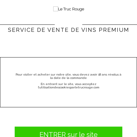
0
Bienvenue |
Connexion & Inscription
(vide)
SERVICE DE VENTE DE VINS PREMIUM
PARRAINEZ
CATÉGORIES
MENU
Pour visiter et acheter sur notre site, vous devez avoir 18 ans révolus à
la date de la commande
DOMAINE TUPINIER BAUTISTA - MERCUREY - 2013
En entrant sur le site, vous acceptez
l
’utilisation
des
cookies
par
letrucrouge
.
com
ENTRER sur le site