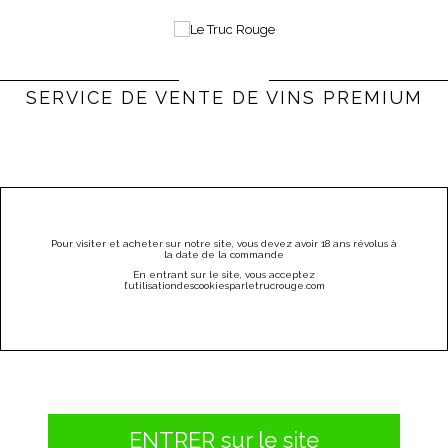
0
Bienvenue |
Connexion & Inscription
(vide)
SERVICE DE VENTE DE VINS PREMIUM
PARRAINEZ
CATÉGORIES
MENU
Pour visiter et acheter sur notre site, vous devez avoir 18 ans révolus à
la date de la commande
JOSEPH BURRIER CHIROUBLES 2013
En entrant sur le site, vous acceptez
l
’utilisation
des
cookies
par
letrucrouge
.
com
ENTRER sur le site