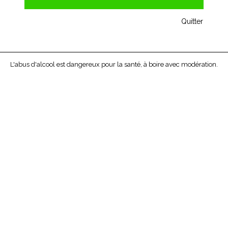
Quitter
L'abus d'alcool est dangereux pour la santé, à boire avec modération.
JOSEPH BURRIER CHIROUBLES 2013
Avec un hectare de vignes, cet ancien vignoble du
Beaujolais a rejoint la liste des propriétés viticoles de la
célèbre maison Joseph Burrier. Les vignes sont idéalement
situées au sein de l’aire d’appellation Chiroubles, à proximité
des crus Fleurie et Morgon, au Nord du vignoble du
Beaujolais. Le résultat est un vin très fruité et parfaitement
équilibré.
Prix unitaire 75 cl : 13,30 € -
13,30 €
TTC